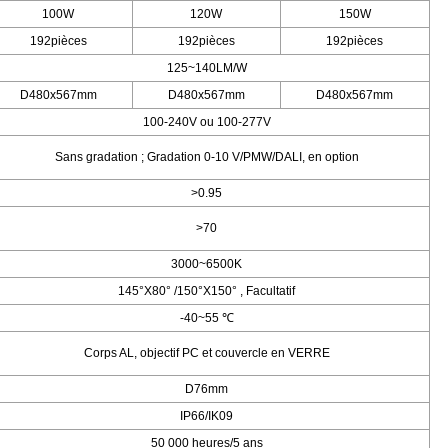
100W
120W
150W
192pièces
192pièces
192pièces
125~140LM/W
D480x567mm
D480x567mm
D480x567mm
100-240V ou 100-277V
Sans gradation ; Gradation 0-10 V/PMW/DALI, en option
>0.95
>70
3000~6500K
145°X80° /150°X150°
,
Facultatif
-40~55
℃
Corps AL, objectif PC et couvercle en VERRE
D76mm
IP66/IK09
50 000 heures/5 ans