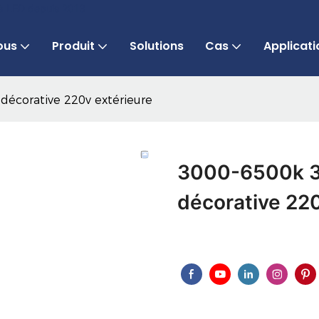
 à LED depuis 2013
ous
Produit
Solutions
Cas
Applicati
décorative 220v extérieure
3000-6500k 3w
décorative 220