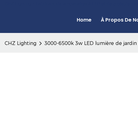
CHZ Lighting - Fabricant de lampadaires à LED et de projecteurs
Home
À Propos De N
CHZ Lighting
3000-6500k 3w LED lumière de jardin 