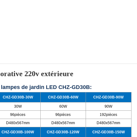
orative 220v extérieure
s lampes de jardin LED CHZ-GD30B:
CHZ-GD30B-30W
CHZ-GD30B-60W
CHZ-GD30B-90W
30W
60W
90W
96pièces
96pièces
192pièces
D480x567mm
D480x567mm
D480x567mm
CHZ-GD30B-100W
CHZ-GD30B-120W
CHZ-GD30B-150W