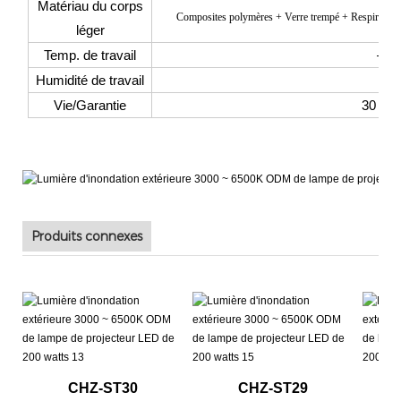
Matériau du corps
Composites polymères + Verre trempé + Respirateur
léger
Temp. de travail
—2
Humidité de travail
Vie/Garantie
30 000
Produits connexes
CHZ-ST30
CHZ-ST29