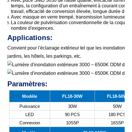
Avec puce SMD 3030 de haute qualité, efficacité lumineu
temps, la configuration d'un entraînement à courant constant
travail, efficacité de conversion élevée, longue durée de vi
Avec masque en verre trempé, transmission lumineuse élev
La couleur de pulvérisation conventionnelle de la coque est
nombre d'exigences.
Applications:
Convient pour l'éclairage extérieur tel que les inondations 
jardins, les hôtels, les parkings, etc.
Paramètres:
Modèle
FL18-30W
FL18-50W
Puissance
30W
50W
LED
90 PCS
180 PCS
Connexion
10S5P
16S5P