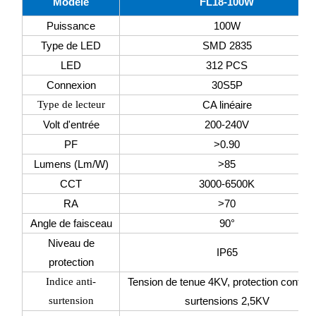
Modèle
FL18-100W
Puissance
100W
Type de LED
SMD 2835
LED
312 PCS
Connexion
30S5P
Type de lecteur
CA linéaire
Volt d'entrée
200-240V
PF
>0.90
Lumens (Lm/W)
>85
CCT
3000-6500K
RA
>70
Angle de faisceau
90°
Niveau de
IP65
protection
Indice anti-
Tension de tenue 4KV, protection contre 
surtension
surtensions 2,5KV