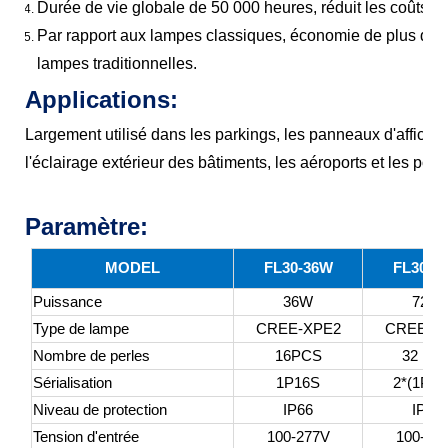
Durée de vie globale de 50 000 heures, réduit les coûts d
Par rapport aux lampes classiques, économie de plus de 5
lampes traditionnelles.
Applications:
Largement utilisé dans les parkings, les panneaux d'affichage
l'éclairage extérieur des bâtiments, les aéroports et les pont
Paramètre:
MODEL
FL30-36W
FL30-7
Puissance
36W
72W
Type de lampe
CREE-XPE2
CREE-X
Nombre de perles
16PCS
32 PC
Sérialisation
1P16S
2*(1P16
Niveau de protection
IP66
IP66
Tension d'entrée
100-277V
100-27