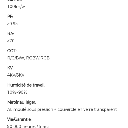
100lm/w
PF:
>0.95
RA:
>70
CCT:
R/G/B/W, RGBW,RGB
KV:
4KV/6KV
Humidité de travail:
10%~90%
Matériau léger:
AL moulé sous pression + couvercle en verre transparent
Vie/Garantie:
50 000 heures / 5 ans