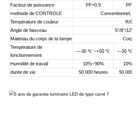
Facteur de puissance
PF>0.9
PF>0.
methode de CONTROLE
Conventionnel, gr
Température de couleur
R/G/B
Angle de faisceau
5°/8°/12°/15
Matériau du corps de la lampe
Corps de
Température de
—30
℃
~+50
℃
—30
℃
~+
fonctionnement
Humidité de travail
10%~90%
10%~9
durée de vie
50 000 heures
50 000 he