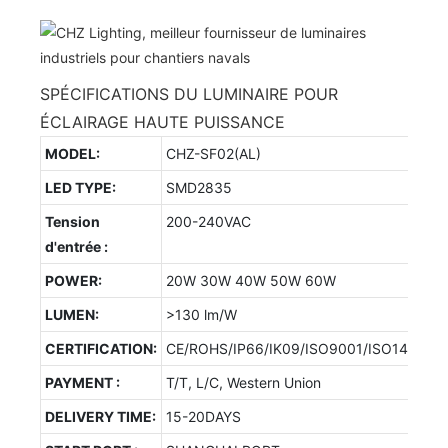
SPÉCIFICATIONS DU LUMINAIRE POUR
ÉCLAIRAGE HAUTE PUISSANCE
MODEL:
CHZ-SF02(AL)
LED TYPE:
SMD2835
Tension
200-240VAC
d'entrée :
POWER:
20W 30W 40W 50W 60W
LUMEN:
>130 lm/W
CERTIFICATION:
CE/ROHS/IP66/IK09/ISO9001/ISO14001/
PAYMENT :
T/T, L/C, Western Union
DELIVERY TIME:
15-20DAYS