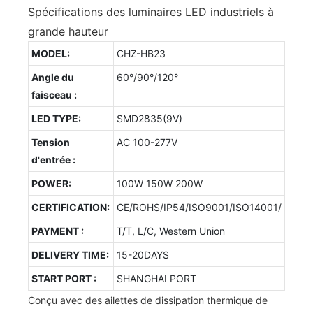
Spécifications des luminaires LED industriels à
grande hauteur
MODEL:
CHZ-HB23
Angle du
60°/90°/120°
faisceau :
LED TYPE:
SMD2835(9V)
Tension
AC 100-277V
d'entrée :
POWER:
100W 150W 200W
CERTIFICATION:
CE/ROHS/IP54/ISO9001/ISO14001/
PAYMENT :
T/T, L/C, Western Union
DELIVERY TIME:
15-20DAYS
START PORT :
SHANGHAI PORT
Conçu avec des ailettes de dissipation thermique de