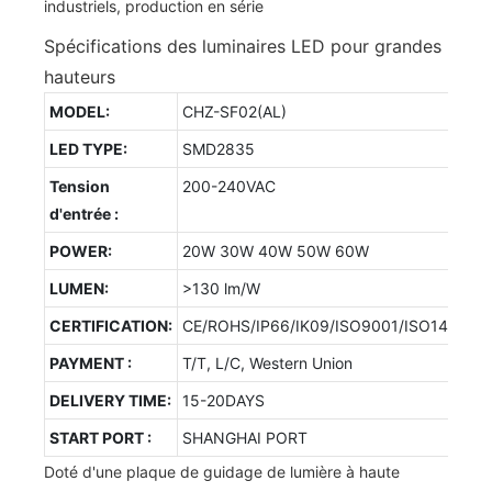
Spécifications des luminaires LED pour grandes
hauteurs
MODEL:
CHZ-SF02(AL)
LED TYPE:
SMD2835
Tension
200-240VAC
d'entrée :
POWER:
20W 30W 40W 50W 60W
LUMEN:
>130 lm/W
CERTIFICATION:
CE/ROHS/IP66/IK09/ISO9001/ISO14001/
PAYMENT :
T/T, L/C, Western Union
DELIVERY TIME:
15-20DAYS
START PORT :
SHANGHAI PORT
Doté d'une plaque de guidage de lumière à haute