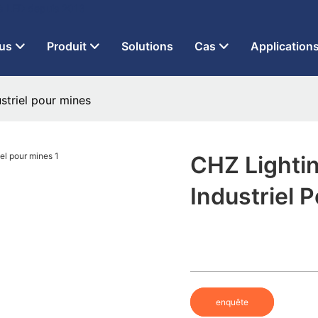
 à LED depuis 2013
us
Produit
Solutions
Cas
Application
striel pour mines
CHZ Lightin
Industriel 
enquête