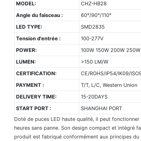
MODEL:
CHZ-HB28
Angle du faisceau :
60°/90°/110°
LED TYPE:
SMD2835
Tension d'entrée :
100-277V
POWER:
100W 150W 200W 250W
LUMEN:
>150 LM/W
CERTIFICATION:
CE/ROHS/IP54/IK09/ISO9
PAYMENT :
T/T, L/C, Western Union
DELIVERY TIME:
15-20DAYS
START PORT :
SHANGHAI PORT
Doté de puces LED haute qualité, il peut fonctionne
heures sans panne. Son design compact et intégré fac
produit est fabriqué conformément aux principes du «