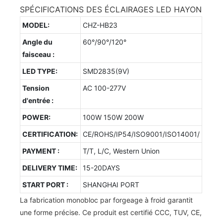
SPÉCIFICATIONS DES ÉCLAIRAGES LED HAYON
MODEL:
CHZ-HB23
Angle du
60°/90°/120°
faisceau :
LED TYPE:
SMD2835(9V)
Tension
AC 100-277V
d'entrée :
POWER:
100W 150W 200W
CERTIFICATION:
CE/ROHS/IP54/ISO9001/ISO14001/
PAYMENT :
T/T, L/C, Western Union
DELIVERY TIME:
15-20DAYS
START PORT :
SHANGHAI PORT
La fabrication monobloc par forgeage à froid garantit
une forme précise. Ce produit est certifié CCC, TUV, CE,