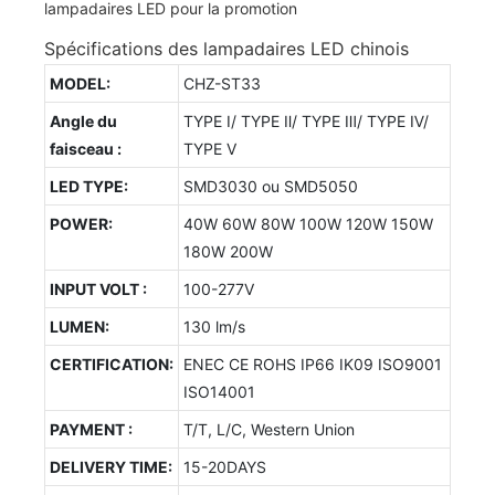
Spécifications des lampadaires LED chinois
MODEL:
CHZ-ST33
Angle du
TYPE Ⅰ/ TYPE Ⅱ/ TYPE Ⅲ/ TYPE Ⅳ/
faisceau :
TYPE Ⅴ
LED TYPE:
SMD3030 ou SMD5050
POWER:
40W 60W 80W 100W 120W 150W
180W 200W
INPUT VOLT :
100-277V
LUMEN:
130 lm/s
CERTIFICATION:
ENEC CE ROHS IP66 IK09 ISO9001
ISO14001
PAYMENT :
T/T, L/C, Western Union
DELIVERY TIME:
15-20DAYS