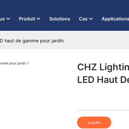
 à LED depuis 2013
us
Produit
Solutions
Cas
Application
LED haut de gamme pour jardin
CHZ Lightin
LED Haut D
enquête