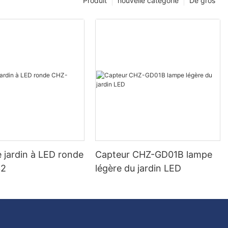
Produit
nouvelle catégorie
De gros
 jardin à LED ronde
Capteur CHZ-GD01B lampe
32
légère du jardin LED