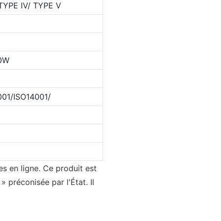
 TYPE Ⅳ/ TYPE Ⅴ
0W
01/ISO14001/
es en ligne. Ce produit est
 préconisée par l'État. Il