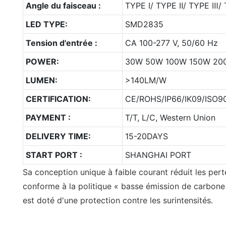
Angle du faisceau :
TYPE Ⅰ/ TYPE Ⅱ/ TYPE Ⅲ/
LED TYPE:
SMD2835
Tension d'entrée :
CA 100-277 V, 50/60 Hz
POWER:
30W 50W 100W 150W 20
LUMEN:
>140LM/W
CERTIFICATION:
CE/ROHS/IP66/IK09/ISO90
PAYMENT :
T/T, L/C, Western Union
DELIVERY TIME:
15-20DAYS
START PORT :
SHANGHAI PORT
Sa conception unique à faible courant réduit les pert
conforme à la politique « basse émission de carbone »
est doté d'une protection contre les surintensités.