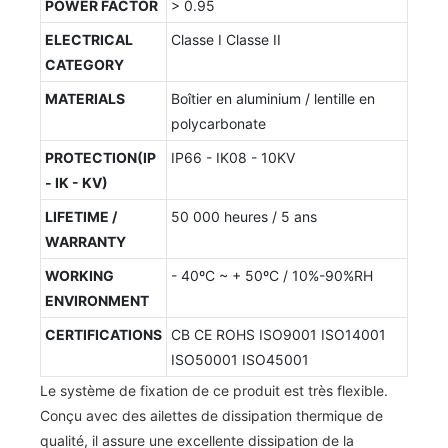
POWER FACTOR
> 0.95
ELECTRICAL
Classe I Classe II
CATEGORY
MATERIALS
Boîtier en aluminium / lentille en
polycarbonate
PROTECTION(IP
IP66 - IK08 - 10KV
- IK - KV)
LIFETIME /
50 000 heures / 5 ans
WARRANTY
WORKING
- 40ºC ~ + 50ºC / 10%-90%RH
ENVIRONMENT
CERTIFICATIONS
CB CE ROHS ISO9001 ISO14001
ISO50001 ISO45001
Le système de fixation de ce produit est très flexible.
Conçu avec des ailettes de dissipation thermique de
qualité, il assure une excellente dissipation de la