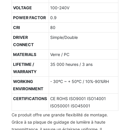
VOLTAGE
100-240V
POWER FACTOR
0.9
CRI
80
DRIVER
Simple/Double
CONNECT
MATERIALS
Verre / PC
LIFETIME /
35 000 heures / 3 ans
WARRANTY
WORKING
- 30ºC ~ + 50ºC / 10%-90%RH
ENVIRONMENT
CERTIFICATIONS
CE ROHS ISO9001 ISO14001
ISO50001 ISO45001
Ce produit offre une grande flexibilité de montage.
Grâce à sa plaque de guidage de lumière à haute
transmittance, il assure un éclairage uniforme. Il