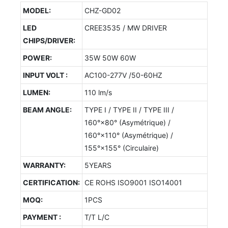
MODEL:
CHZ-GD02
LED
CREE3535 / MW DRIVER
CHIPS/DRIVER:
POWER:
35W 50W 60W
INPUT VOLT :
AC100-277V /50-60HZ
LUMEN:
110 lm/s
BEAM ANGLE:
TYPE I / TYPE II / TYPE III /
160°×80° (Asymétrique) /
160°×110° (Asymétrique) /
155°×155° (Circulaire)
WARRANTY:
5YEARS
CERTIFICATION:
CE ROHS ISO9001 ISO14001
MOQ:
1PCS
PAYMENT :
T/T L/C