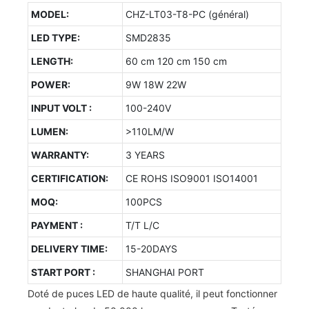
MODEL:
CHZ-LT03-T8-PC (général)
LED TYPE:
SMD2835
LENGTH:
60 cm 120 cm 150 cm
POWER:
9W 18W 22W
INPUT VOLT :
100-240V
LUMEN:
>110LM/W
WARRANTY:
3 YEARS
CERTIFICATION:
CE ROHS ISO9001 ISO14001
MOQ:
100PCS
PAYMENT :
T/T L/C
DELIVERY TIME:
15-20DAYS
START PORT :
SHANGHAI PORT
Doté de puces LED de haute qualité, il peut fonctionner