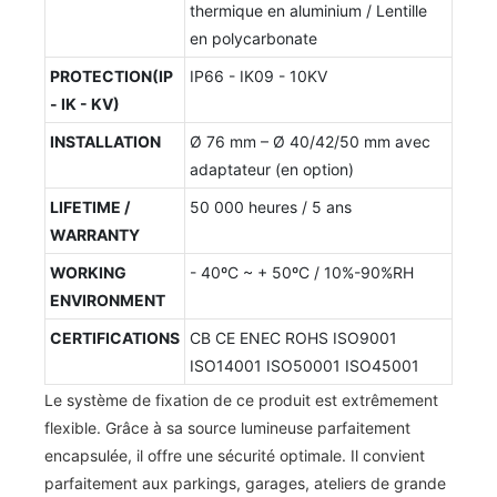
thermique en aluminium / Lentille
en polycarbonate
PROTECTION(IP
IP66 - IK09 - 10KV
- IK - KV)
INSTALLATION
Ø 76 mm – Ø 40/42/50 mm avec
adaptateur (en option)
LIFETIME /
50 000 heures / 5 ans
WARRANTY
WORKING
- 40ºC ~ + 50ºC / 10%-90%RH
ENVIRONMENT
CERTIFICATIONS
CB CE ENEC ROHS ISO9001
ISO14001 ISO50001 ISO45001
Le système de fixation de ce produit est extrêmement
flexible. Grâce à sa source lumineuse parfaitement
encapsulée, il offre une sécurité optimale. Il convient
parfaitement aux parkings, garages, ateliers de grande