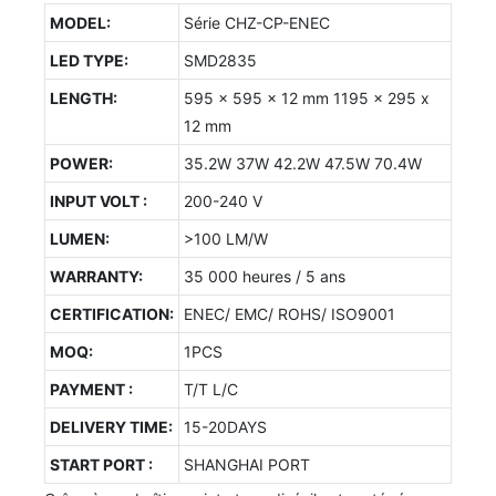
MODEL:
Série CHZ-CP-ENEC
LED TYPE:
SMD2835
LENGTH:
595 x 595 x 12 mm 1195 x 295 x
12 mm
POWER:
35.2W 37W 42.2W 47.5W 70.4W
INPUT VOLT :
200-240 V
LUMEN:
>100 LM/W
WARRANTY:
35 000 heures / 5 ans
CERTIFICATION:
ENEC/ EMC/ ROHS/ ISO9001
MOQ:
1PCS
PAYMENT :
T/T L/C
DELIVERY TIME:
15-20DAYS
START PORT :
SHANGHAI PORT