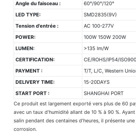
Angle du faisceau :
60°/90°/120°
LED TYPE:
SMD2835(9V)
Tension d'entrée :
AC 100-277V
POWER:
100W 150W 200W
LUMEN:
>135 lm/W
CERTIFICATION:
CE/ROHS/IP54/ISO900
PAYMENT :
T/T, L/C, Western Unio
DELIVERY TIME:
15-20DAYS
START PORT :
SHANGHAI PORT
Ce produit est largement exporté vers plus de 60 pay
avec un taux d'humidité allant de 10 % à 90 %. Ayant 
salin pendant des centaines d'heures, il présente une 
corrosion.