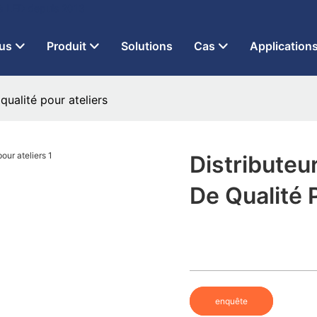
 à LED depuis 2013
us
Produit
Solutions
Cas
Application
qualité pour ateliers
Distributeu
De Qualité 
enquête