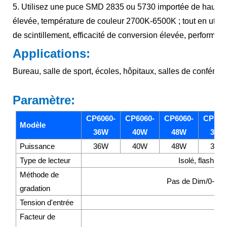
5. Utilisez une puce SMD 2835 ou 5730 importée de haute qu
élevée, température de couleur 2700K-6500K ; tout en utilisan
de scintillement, efficacité de conversion élevée, performan
Applications:
Bureau, salle de sport, écoles, hôpitaux, salles de conféren
Paramètre:
CP6060-
CP6060-
CP6060-
CP123
Modèle
36W
40W
48W
36W
Puissance
36W
40W
48W
36W
Type de lecteur
Isolé, flash ou
Méthode de
Pas de Dim/0-10V
gradation
Tension d'entrée
2
Facteur de