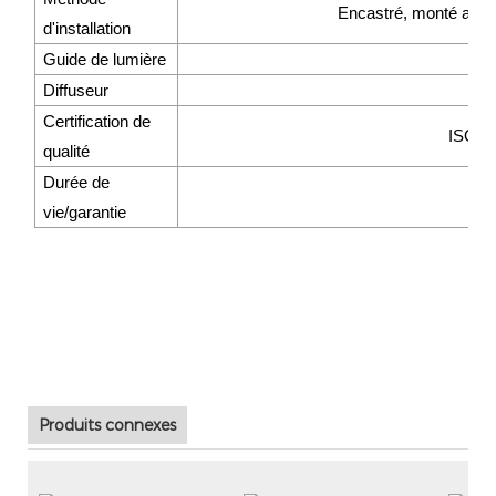
A
Encastré, monté au p
d'installation
Technologie d'écla
Guide de lumière
2010, qui est 
Diffuseur
d'innovation i
Certification de
ISO9
professionnel, de
qualité
produits d'écla
Durée de
protection de
350
vie/garantie
Produits connexes