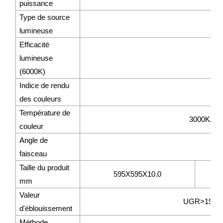
puissance
Type de source
S
lumineuse
Efficacité
lumineuse
>
(6000K)
Indice de rendu
des couleurs
Température de
3000K/40
couleur
Angle de
faisceau
Taille du produit
595X595X10.0
mm
Valeur
UGR>19 ou 
d'éblouissement
Méthode