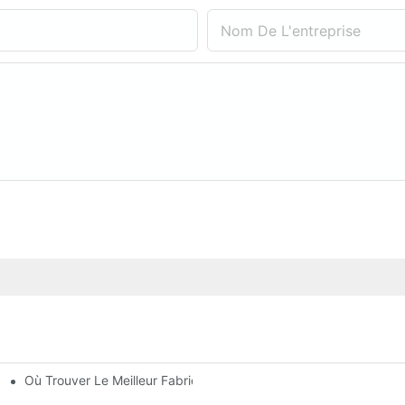
Nom De L'entreprise
Où Trouver Le Meilleur Fabricant De Lampadaires Solaires ?
Retour Sur Investissement Et Efficacité