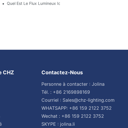
nnement Et L'éclairage D'un Parking ?
Quel Est Le Flux Lumineux Idéal Pour Un Parking Commercial De 
ge CHZ
Contactez-Nous
Personne à contacter : Jolina
Tél. : +86 2169898169
Courriel :
Sales@chz-lighting.com
WHATSAPP: +86 159 2122 3752
n
Wechat : +86 159 2122 3752
é
SKYPE : jolina.li