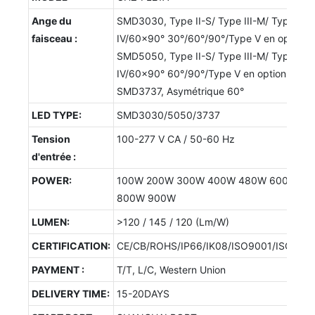
Ange du
SMD3030, Type II-S/ Type III-M/ Type
faisceau :
IV/60x90° 30°/60°/90°/Type V en option ;
SMD5050, Type II-S/ Type III-M/ Type
IV/60x90° 60°/90°/Type V en option ;
SMD3737, Asymétrique 60°
LED TYPE:
SMD3030/5050/3737
Tension
100-277 V CA / 50-60 Hz
d'entrée :
POWER:
100W 200W 300W 400W 480W 600W
800W 900W
LUMEN:
>120 / 145 / 120 (Lm/W)
CERTIFICATION:
CE/CB/ROHS/IP66/IK08/ISO9001/ISO1400
PAYMENT :
T/T, L/C, Western Union
DELIVERY TIME:
15-20DAYS