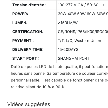
Tension d'entrée :
100-277 V CA / 50-60 Hz
POWER:
30W 40W 50W 60W 80W 
LUMEN:
>150LM/W
CERTIFICATION:
CE/ROHS/IP66/IK09/ISO900
PAYMENT :
T/T, L/C, Western Union
DELIVERY TIME:
15-20DAYS
START PORT :
SHANGHAI PORT
Doté de puces LED de haute qualité, il peut fonctio
heures sans panne. Sa température de couleur corrél
personnalisable. Il est capable de fonctionner dans d
relative allant de 10 % à 90 %.
Vidéos suggérées