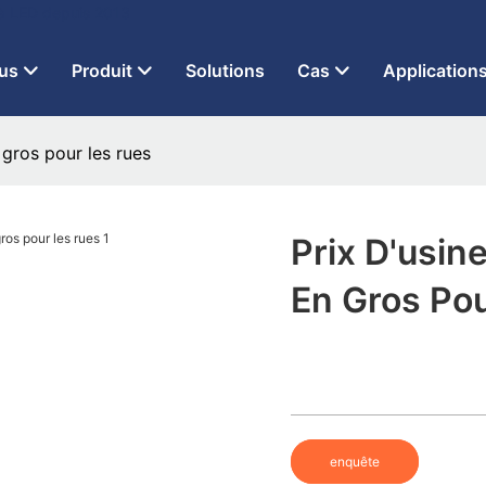
 à LED depuis 2013
us
Produit
Solutions
Cas
Application
n gros pour les rues
Prix ​​d'usi
En Gros Po
enquête