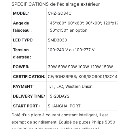
SPÉCIFICATIONS de l'éclairage extérieur
MODEL:
CHZ-GD34C
Ange du
145°x80°, 60°x60°, 90°x90°, 120°x120°,
faisceau :
150°x150°, en option
LED TYPE:
SMD3030
Tension
100-240 V ou 100-277 V
d'entrée :
POWER:
30W 60W 90W 100W 120W 150W
CERTIFICATION:
CE/ROHS/IP66/IK09/ISO9001/ISO14001/
PAYMENT :
T/T, L/C, Western Union
DELIVERY TIME:
15-20DAYS
START PORT :
SHANGHAI PORT
Doté d'un pilote à courant constant intelligent, il est
exempt de scintillement. Équipé de puces Philips 5050