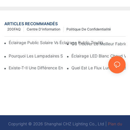
ARTICLES RECOMMANDÉS
200FAQ
Centre D'information
Politique De Confidentialité
Éclairage Public Solaire Vs Éclairage Public Traditionnel : Coût, 
Où Trouver Le Meilleur Fabrica
Pourquoi Les Lampadaires Solaires Deviennent-Ils Populaires ?
Éclairage LED Blanc Chaud Vs
Existe-T-Il Une Différence Entre L'éclairage D'une Aire De Stati
Quel Est Le Flux Lumineux Idé
Copyright © 2026 Shanghai CHZ Lighting Co., Ltd |
Plan du