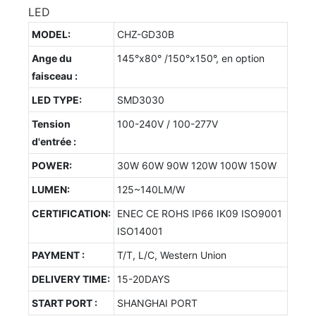
LED
MODEL:
CHZ-GD30B
Ange du
145°x80° /150°x150°, en option
faisceau :
LED TYPE:
SMD3030
Tension
100-240V / 100-277V
d'entrée :
POWER:
30W 60W 90W 120W 100W 150W
LUMEN:
125~140LM/W
CERTIFICATION:
ENEC CE ROHS IP66 IK09 ISO9001
ISO14001
PAYMENT :
T/T, L/C, Western Union
DELIVERY TIME:
15-20DAYS
START PORT :
SHANGHAI PORT