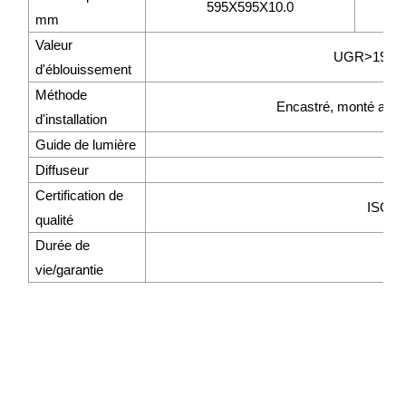
595X595X10.0
mm
Valeur
UGR>19 ou 
d'éblouissement
Méthode
Encastré, monté au p
d'installation
Guide de lumière
Diffuseur
Certification de
ISO9
qualité
Durée de
350
vie/garantie