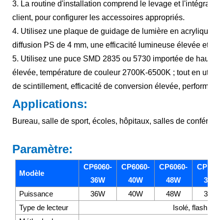
3. La routine d'installation comprend le levage et l'intégrat
client, pour configurer les accessoires appropriés.
4. Utilisez une plaque de guidage de lumière en acrylique i
diffusion PS de 4 mm, une efficacité lumineuse élevée et la 
5. Utilisez une puce SMD 2835 ou 5730 importée de haute qu
élevée, température de couleur 2700K-6500K ; tout en utilisan
de scintillement, efficacité de conversion élevée, performan
Applications:
Bureau, salle de sport, écoles, hôpitaux, salles de conféren
Paramètre:
CP6060-
CP6060-
CP6060-
CP123
Modèle
36W
40W
48W
36W
Puissance
36W
40W
48W
36W
Type de lecteur
Isolé, flash ou