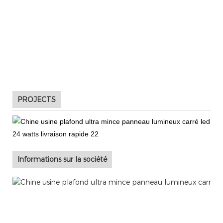
14000
Après 
« CHZ » est pro
bien c
CHZ est digne de
PROJECTS
Informations sur la société