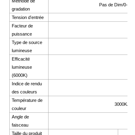
Méthode de
Pas de Dim/0-10V
gradation
Tension d'entrée
2
Facteur de
puissance
Type de source
S
lumineuse
Efficacité
lumineuse
>
(6000K)
Indice de rendu
des couleurs
Température de
3000K/40
couleur
Angle de
faisceau
Taille du produit