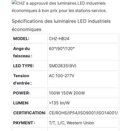
Spécifications des luminaires LED industriels
économiques
MODEL:
CHZ-HB24
Ange du
60°/90°/120°
faisceau :
LED TYPE:
SMD2835(9V)
Tension
AC 100-277V
d'entrée :
POWER:
100W 150W 200W
LUMEN:
>135 lm/W
CERTIFICATION:
CE/ROHS/IP54/ISO9001/ISO14001/
PAYMENT :
T/T, L/C, Western Union