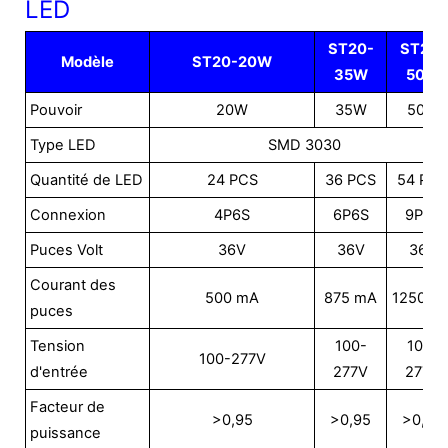
LED
ST20-
ST20-
Modèle
ST20-20W
35W
50W
Pouvoir
20W
35W
50W
Type LED
SMD 3030
Quantité de LED
24 PCS
36 PCS
54 PCS
Connexion
4P6S
6P6S
9P6S
Puces Volt
36V
36V
36V
Courant des
500 mA
875 mA
1250 m
puces
Tension
100-
100-
100-277V
d'entrée
277V
277V
Facteur de
>0,95
>0,95
>0,95
puissance