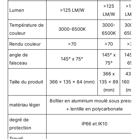
>125
>125
Lumen
>125 LM/W
LM/W
LM/W
Température de
3000-
3000-
3000-6500K
couleur
6500K
6500K
Rendu couleur
>70
>70
>70
angle de
145° x
145° x
145° x 75°
faisceau
75°
65°
366 x
431 x
Taille du produit
366 x 135 x 84 (mm)
135 x 89
160 x 8
(mm)
(mm)
Boîtier en aluminium moulé sous pressio
matériau léger
+ lentille en polycarbonate
degré de
IP66 et IK10
protection
Travail