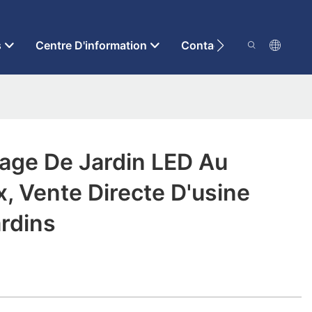
s
Centre D'information
Contactez-Nous
rage De Jardin LED Au
x, Vente Directe D'usine
rdins