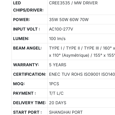
LED
CREE3535 / MW DRIVER
CHIPS/DRIVER:
POWER:
35W 50W 60W 70W
INPUT VOLT :
AC100-277V
LUMEN:
100 lm/s
BEAM ANGEL:
TYPE I / TYPE II / TYPE III / 160°
x 110° (Asymétrique) / 155° x 155°
WARRANTY:
5 YEARS
CERTIFICATION:
ENEC TUV ROHS ISO9001 ISO140
MOQ:
1PCS
PAYMENT :
T/T L/C
DELIVERY TIME:
20 DAYS
START PORT :
SHANGHAI PORT