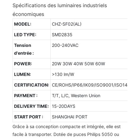
Spécifications des luminaires industriels
économiques
MODEL:
CHZ-SF02(AL)
LED TYPE:
SMD2835
Tension
200-240VAC
d'entrée :
POWER:
20W 30W 40W 50W 60W
LUMEN:
>130 lm/W
CERTIFICATION:
CE/ROHS/IP66/IK09/ISO9001/ISO14001/
PAYMENT :
T/T, L/C, Western Union
DELIVERY TIME:
15-20DAYS
START PORT :
SHANGHAI PORT
Grâce à sa conception compacte et intégrée, elle est
facile à transporter. Dotée de puces Philips 5050 ou