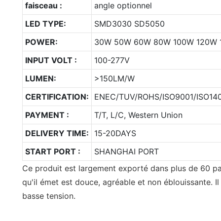
faisceau :
angle optionnel
LED TYPE:
SMD3030 SD5050
POWER:
30W 50W 60W 80W 100W 120W
INPUT VOLT :
100-277V
LUMEN:
>150LM/W
CERTIFICATION:
ENEC/TUV/ROHS/ISO9001/ISO14
PAYMENT :
T/T, L/C, Western Union
DELIVERY TIME:
15-20DAYS
START PORT :
SHANGHAI PORT
Ce produit est largement exporté dans plus de 60 pa
qu'il émet est douce, agréable et non éblouissante. I
basse tension.