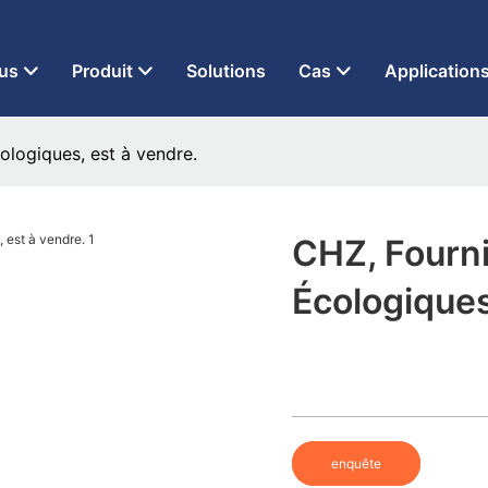
 à LED depuis 2013
us
Produit
Solutions
Cas
Application
logiques, est à vendre.
CHZ, Fourn
Écologiques
enquête