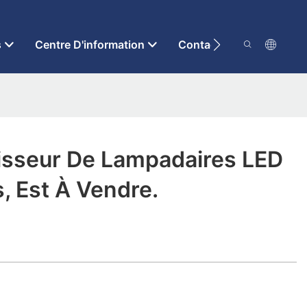
s
Centre D'information
Contactez-Nous
isseur De Lampadaires LED
, Est À Vendre.