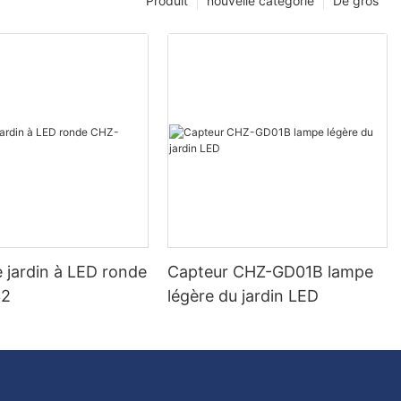
Produit
nouvelle catégorie
De gros
 jardin à LED ronde
Capteur CHZ-GD01B lampe
32
légère du jardin LED