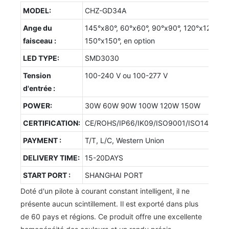
MODEL:
CHZ-GD34A
Ange du
145°x80°, 60°x60°, 90°x90°, 120°x120°,
faisceau :
150°x150°, en option
LED TYPE:
SMD3030
Tension
100-240 V ou 100-277 V
d'entrée :
POWER:
30W 60W 90W 100W 120W 150W
CERTIFICATION:
CE/ROHS/IP66/IK09/ISO9001/ISO14001/
PAYMENT :
T/T, L/C, Western Union
DELIVERY TIME:
15-20DAYS
START PORT :
SHANGHAI PORT
Doté d'un pilote à courant constant intelligent, il ne
présente aucun scintillement. Il est exporté dans plus
de 60 pays et régions. Ce produit offre une excellente