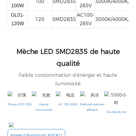
100
SMD2835
3000K/4000K/6
265V
100W
AC100-
GL01-
120
SMD2835
3000K/4000K/6
265V
120W
Mèche LED SMD2835 de haute
qualité
Faible consommation d'énergie et haute
luminosité
Puces LED CMS
Haute
AC 100-265V
Refroidissement
luminosité
efficace
Durée de vie
Alliage d'aluminium ADC#12