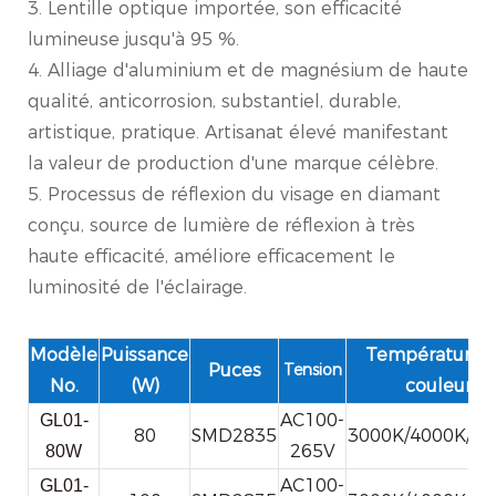
3. Lentille optique importée, son efficacité
lumineuse jusqu'à 95 %.
4. Alliage d'aluminium et de magnésium de haute
qualité, anticorrosion, substantiel, durable,
artistique, pratique. Artisanat élevé manifestant
la valeur de production d'une marque célèbre.
5. Processus de réflexion du visage en diamant
conçu, source de lumière de réflexion à très
haute efficacité, améliore efficacement le
luminosité de l'éclairage.
Modèle
Puissance
Température 
Puces
Tension
No.
(W)
couleur
AC100-
GL01-
80
SMD2835
3000K/4000K/6
265V
80W
AC100-
GL01-