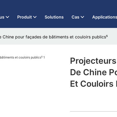
 à LED depuis 2013
us
Produit
Solutions
Cas
Application
 Chine pour façades de bâtiments et couloirs publics⁵
Projecteur
De Chine P
Et Couloirs