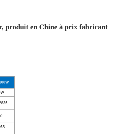
r, produit en Chine à prix fabricant
-100W
0W
2835
80
P6S