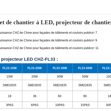
 et de chantier à LED, projecteur de chantie
u projecteur LED CHZ-FL33 :
FL33-10W
FL33-20W
FL33-30W
FL33-50W
FL33
10W
20W
30W
50W
10
SMD2835
SMD2835
SMD2835
SMD2835
SMD
18
36
60
90
1
3P6S
6P6S
10P6S
15P6S
30