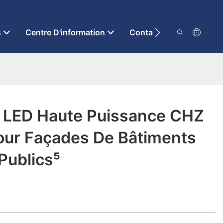
s
Centre D'information
Contactez-Nous
s LED Haute Puissance CHZ
our Façades De Bâtiments
 Publics⁵