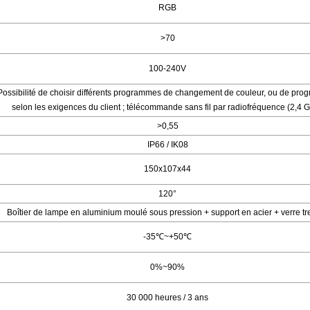
RGB
>70
100-240V
Possibilité de choisir différents programmes de changement de couleur, ou de pr
selon les exigences du client ; télécommande sans fil par radiofréquence (2,4 
>0,55
IP66 / IK08
150x107x44
120°
Boîtier de lampe en aluminium moulé sous pression + support en acier + verre t
-35
℃
~+50
℃
0%~90%
30 000 heures / 3
ans