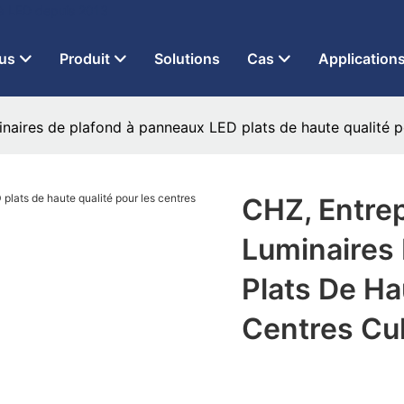
 à LED depuis 2013
us
Produit
Solutions
Cas
Application
inaires de plafond à panneaux LED plats de haute qualité po
CHZ, Entrep
Luminaires
Plats De Ha
Centres Cul