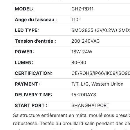
MODEL:
CHZ-RD11
Ange du faisceau :
110°
LED TYPE:
SMD2835 (3V/0.2W) SMD2
Tension d'entrée :
200-240VAC
POWER:
18W 24W
LUMEN:
80~90
CERTIFICATION:
CE/ROHS/IP66/IK09/ISO90
PAYMENT :
T/T, L/C, Western Union
DELIVERY TIME:
15-20DAYS
START PORT :
SHANGHAI PORT
Sa structure entièrement en métal moulé sous pressi
robustesse. Testée au brouillard salin pendant des ce