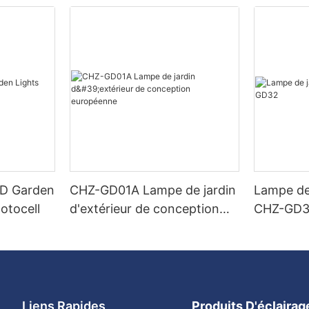
ED Garden
CHZ-GD01A Lampe de jardin
Lampe de
otocell
d'extérieur de conception
CHZ-GD
européenne
Liens Rapides
Produits D'éclaira