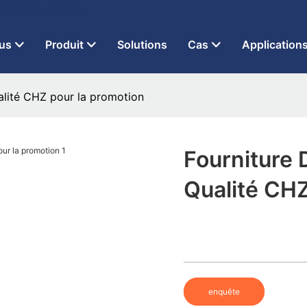
 à LED depuis 2013
us
Produit
Solutions
Cas
Application
alité CHZ pour la promotion
Fourniture
Qualité CH
enquête