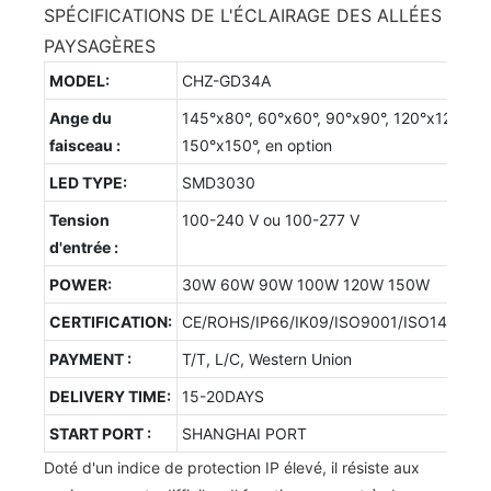
SPÉCIFICATIONS DE L'ÉCLAIRAGE DES ALLÉES
PAYSAGÈRES
MODEL:
CHZ-GD34A
Ange du
145°x80°, 60°x60°, 90°x90°, 120°x120°,
faisceau :
150°x150°, en option
LED TYPE:
SMD3030
Tension
100-240 V ou 100-277 V
d'entrée :
POWER:
30W 60W 90W 100W 120W 150W
CERTIFICATION:
CE/ROHS/IP66/IK09/ISO9001/ISO14001/
PAYMENT :
T/T, L/C, Western Union
DELIVERY TIME:
15-20DAYS
START PORT :
SHANGHAI PORT
Doté d'un indice de protection IP élevé, il résiste aux