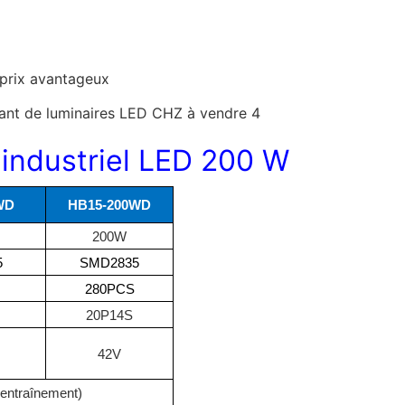
 prix avantageux
 industriel LED 200 W
WD
HB15-200WD
200W
5
SMD2835
280PCS
20P14S
42V
s entraînement)