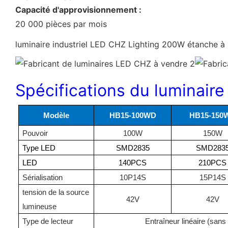
Capacité d'approvisionnement :
20 000 pièces par mois
luminaire industriel LED CHZ Lighting 200W étanche à
Spécifications du luminaire
Modèle
HB15-100WD
HB15-150
Pouvoir
100W
150W
Type LED
SMD2835
SMD283
LED
140PCS
210PCS
Sérialisation
10P14S
15P14S
tension de la source
42V
42V
lumineuse
Type de lecteur
Entraîneur linéaire (san