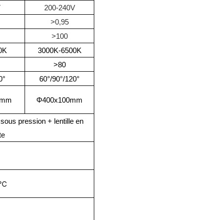
V
200-240V
>0,95
>100
0K
3000K-6500K
>80
0°
60°/90°/120°
 mm
Φ400x100mm
ous pression + lentille en
te
℃