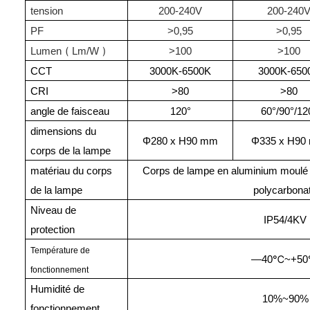
tension
200-240V
200-240
PF
>0,95
>0,95
(
)
Lumen
Lm/W
>100
>100
CCT
3000K-6500K
3000K-650
CRI
>80
>80
angle de faisceau
120°
60°/90°/12
dimensions du
Φ280 x H90 mm
Φ335 x H90
corps de la lampe
matériau du corps
Corps de lampe en aluminium moulé s
de la lampe
polycarbona
Niveau de
IP54/4KV
protection
Température de
℃
—40
~+50
fonctionnement
Humidité de
10%~90%
fonctionnement