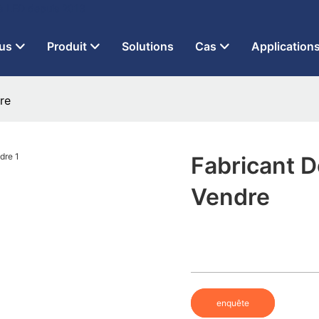
 à LED depuis 2013
us
Produit
Solutions
Cas
Application
re
Fabricant 
Vendre
enquête