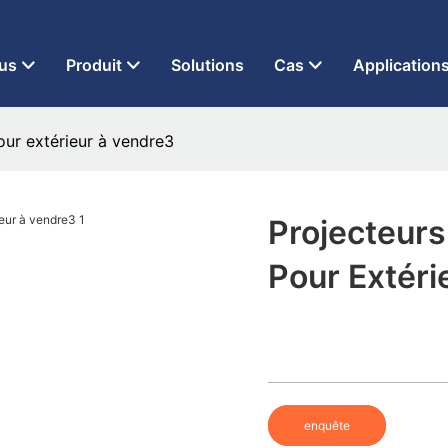
 à LED depuis 2013
us
Produit
Solutions
Cas
Application
ur extérieur à vendre3
Projecteur
Pour Extéri
enquête