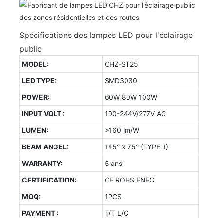
Spécifications des lampes LED pour l'éclairage
public
MODEL:
CHZ-ST25
LED TYPE:
SMD3030
POWER:
60W 80W 100W
INPUT VOLT :
100-244V/277V AC
LUMEN:
>160 lm/W
BEAM ANGEL:
145° x 75° (TYPE II)
WARRANTY:
5 ans
CERTIFICATION:
CE ROHS ENEC
MOQ:
1PCS
PAYMENT :
T/T L/C