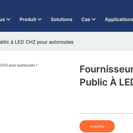
 à LED depuis 2013
us
Produit
Solutions
Cas
Application
public à LED CHZ pour autoroutes
Fournisseur
Public À L
enquête