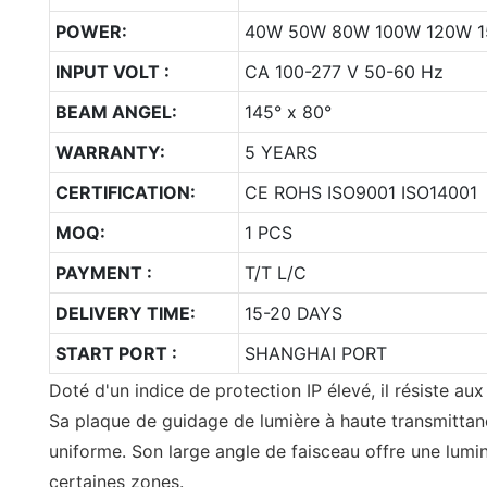
POWER:
40W 50W 80W 100W 120W 
INPUT VOLT :
CA 100-277 V 50-60 Hz
BEAM ANGEL:
145° x 80°
WARRANTY:
5 YEARS
CERTIFICATION:
CE ROHS ISO9001 ISO14001
MOQ:
1 PCS
PAYMENT :
T/T L/C
DELIVERY TIME:
15-20 DAYS
START PORT :
SHANGHAI PORT
Doté d'un indice de protection IP élevé, il résiste aux
Sa plaque de guidage de lumière à haute transmittan
uniforme. Son large angle de faisceau offre une lumin
certaines zones.