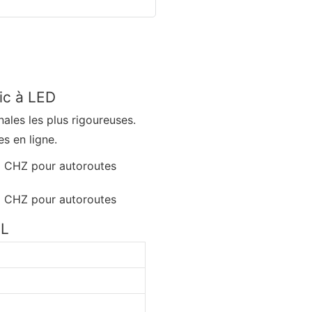
lic à LED
nales les plus rigoureuses.
s en ligne.
EL