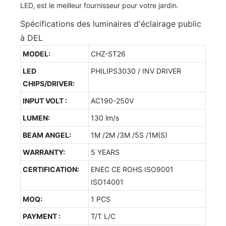
Spécifications des luminaires d'éclairage public
à DEL
MODEL:
CHZ-ST26
LED
PHILIPS3030 / INV DRIVER
CHIPS/DRIVER:
INPUT VOLT :
AC190-250V
LUMEN:
130 lm/s
BEAM ANGEL:
1M /2M /3M /5S /1M(S)
WARRANTY:
5 YEARS
CERTIFICATION:
ENEC CE ROHS ISO9001
ISO14001
MOQ:
1 PCS
PAYMENT :
T/T L/C