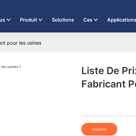
 à LED depuis 2013
us
Produit
Solutions
Cas
Application
nt pour les usines
Liste De Pr
Fabricant P
enquête