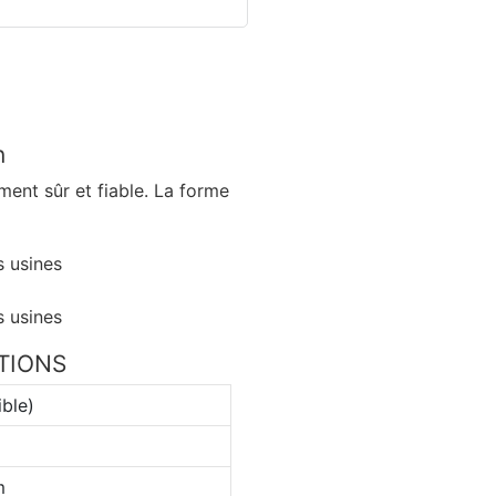
n
ment sûr et fiable. La forme
ATIONS
ble)
m