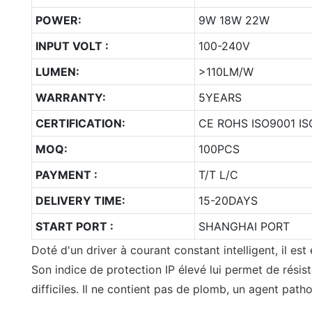
POWER:
9W 18W 22W
INPUT VOLT :
100-240V
LUMEN:
>110LM/W
WARRANTY:
5YEARS
CERTIFICATION:
CE ROHS ISO9001 IS
MOQ:
100PCS
PAYMENT :
T/T L/C
DELIVERY TIME:
15-20DAYS
START PORT :
SHANGHAI PORT
Doté d'un driver à courant constant intelligent, il est
Son indice de protection IP élevé lui permet de rési
difficiles. Il ne contient pas de plomb, un agent path