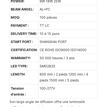
POWER:
9W 18W 25W
BEAM ANGEL:
AL+PC
MOQ:
100 pièces
PAYMENT :
TT LC
DELIVERY TIME:
10 à 15 jours
START PORT :
SHANGHAI PORT
CERTIFICATION:
CE ROHS ISO9000 ISO14000
WARRANTY:
50 000 heures / 3 ans
LED TYPE:
SMD2835
LENGTH:
600 mm / 2 pieds 1200 mm / 4
pieds 1500 mm / 5 pieds
Tension
100-277V
d'entrée :
Son large angle de diffusion offre une luminosité