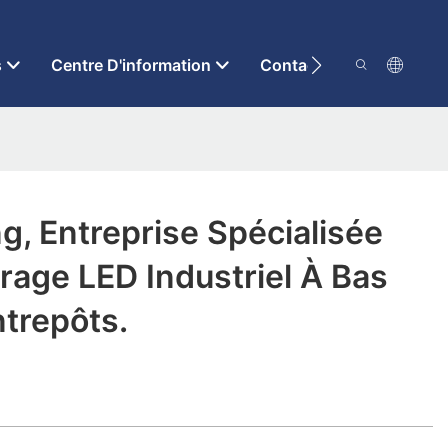
s
Centre D'information
Contactez-Nous
g, Entreprise Spécialisée
irage LED Industriel À Bas
ntrepôts.