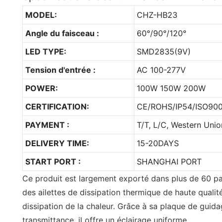
MODEL:
CHZ-HB23
Angle du faisceau :
60°/90°/120°
LED TYPE:
SMD2835(9V)
Tension d'entrée :
AC 100-277V
POWER:
100W 150W 200W
CERTIFICATION:
CE/ROHS/IP54/ISO900
PAYMENT :
T/T, L/C, Western Unio
DELIVERY TIME:
15-20DAYS
START PORT :
SHANGHAI PORT
Ce produit est largement exporté dans plus de 60 p
des ailettes de dissipation thermique de haute qualité
dissipation de la chaleur. Grâce à sa plaque de guid
transmittance, il offre un éclairage uniforme.