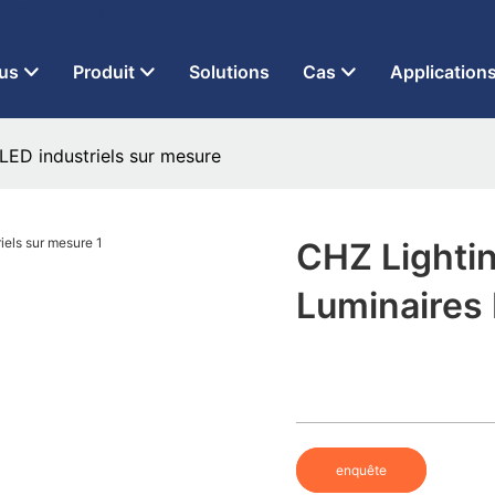
 à LED depuis 2013
us
Produit
Solutions
Cas
Application
 LED industriels sur mesure
CHZ Lightin
Luminaires 
enquête