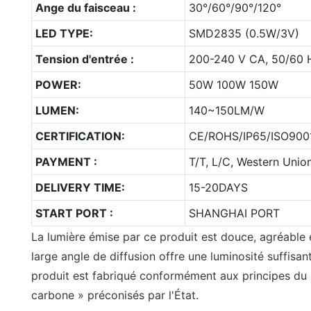
Ange du faisceau :
30°/60°/90°/120°
LED TYPE:
SMD2835 (0.5W/3V)
Tension d'entrée :
200-240 V CA, 50/60 
POWER:
50W 100W 150W
LUMEN:
140~150LM/W
CERTIFICATION:
CE/ROHS/IP65/ISO9001
PAYMENT :
T/T, L/C, Western Unio
DELIVERY TIME:
15-20DAYS
START PORT :
SHANGHAI PORT
La lumière émise par ce produit est douce, agréable 
large angle de diffusion offre une luminosité suffisa
produit est fabriqué conformément aux principes du
carbone » préconisés par l'État.