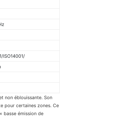
Hz
/ISO14001/
n
et non éblouissante. Son
nte pour certaines zones. Ce
 « basse émission de