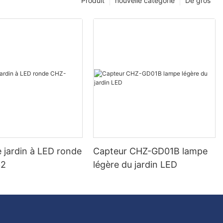
Produit
nouvelle catégorie
De gros
 jardin à LED ronde
Capteur CHZ-GD01B lampe
32
légère du jardin LED