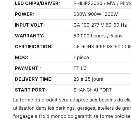
LED CHIPS/DRIVER:
PHILIPS3030 / MW / Pil
POWER:
600W 900W 1200W
INPUT VOLT :
CA 100-277 V 50-60 Hz
WARRANTY:
50 000 heures / 5 ans
CERTIFICATION:
CE ROHS IP66 ISO9000 I
MOQ:
1 pièce
PAYMENT :
TT LC
DELIVERY TIME:
20 à 25 jours
START PORT :
SHANGHAI PORT
La forme du produit sera adaptée aux besoins du clien
utilisation dans les parkings, garages, ateliers de gra
forgeage à froid monobloc garantit sa forme précise