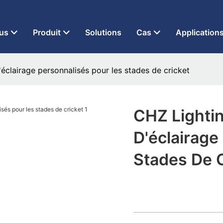
 à LED depuis 2013
us
Produit
Solutions
Cas
Application
éclairage personnalisés pour les stades de cricket
CHZ Lightin
D'éclairage
Stades De C