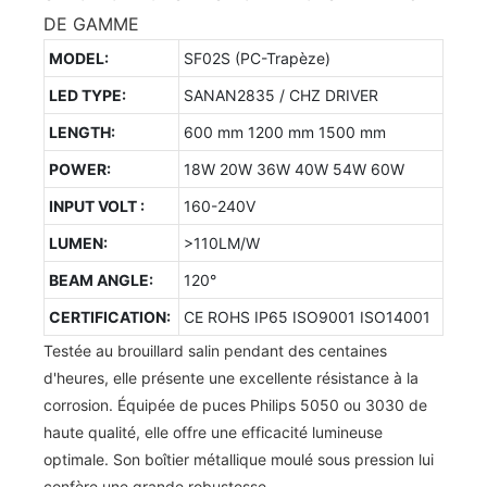
DE GAMME
MODEL:
SF02S (PC-Trapèze)
LED TYPE:
SANAN2835 / CHZ DRIVER
LENGTH:
600 mm 1200 mm 1500 mm
POWER:
18W 20W 36W 40W 54W 60W
INPUT VOLT :
160-240V
LUMEN:
>110LM/W
BEAM ANGLE:
120°
CERTIFICATION:
CE ROHS IP65 ISO9001 ISO14001
Testée au brouillard salin pendant des centaines
d'heures, elle présente une excellente résistance à la
corrosion. Équipée de puces Philips 5050 ou 3030 de
haute qualité, elle offre une efficacité lumineuse
optimale. Son boîtier métallique moulé sous pression lui
confère une grande robustesse.