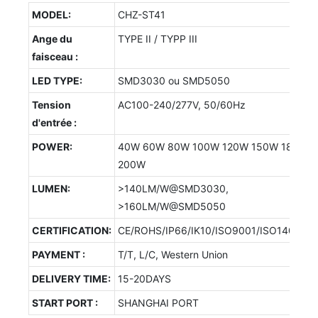
MODEL:
CHZ-ST41
Ange du
TYPE II / TYPP III
faisceau :
LED TYPE:
SMD3030 ou SMD5050
Tension
AC100-240/277V, 50/60Hz
d'entrée :
POWER:
40W 60W 80W 100W 120W 150W 180W
200W
LUMEN:
>140LM/W@SMD3030,
>160LM/W@SMD5050
CERTIFICATION:
CE/ROHS/IP66/IK10/ISO9001/ISO14001/
PAYMENT :
T/T, L/C, Western Union
DELIVERY TIME:
15-20DAYS
START PORT :
SHANGHAI PORT