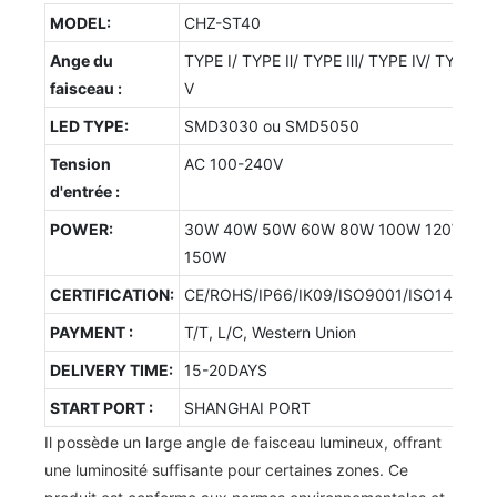
MODEL:
CHZ-ST40
Ange du
TYPE Ⅰ/ TYPE Ⅱ/ TYPE Ⅲ/ TYPE Ⅳ/ TYPE
faisceau :
Ⅴ
LED TYPE:
SMD3030 ou SMD5050
Tension
AC 100-240V
d'entrée :
POWER:
30W 40W 50W 60W 80W 100W 120W
150W
CERTIFICATION:
CE/ROHS/IP66/IK09/ISO9001/ISO14001/
PAYMENT :
T/T, L/C, Western Union
DELIVERY TIME:
15-20DAYS
START PORT :
SHANGHAI PORT
Il possède un large angle de faisceau lumineux, offrant
une luminosité suffisante pour certaines zones. Ce