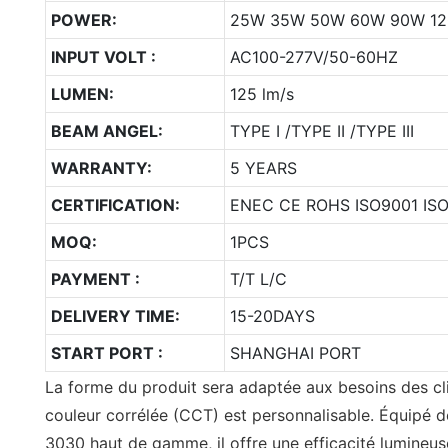
POWER:
25W 35W 50W 60W 90W 12
INPUT VOLT :
AC100-277V/50-60HZ
LUMEN:
125 lm/s
BEAM ANGEL:
TYPE I /TYPE II /TYPE III
WARRANTY:
5 YEARS
CERTIFICATION:
ENEC CE ROHS ISO9001 ISO
MOQ:
1PCS
PAYMENT :
T/T L/C
DELIVERY TIME:
15-20DAYS
START PORT :
SHANGHAI PORT
La forme du produit sera adaptée aux besoins des cl
couleur corrélée (CCT) est personnalisable. Équipé 
3030 haut de gamme, il offre une efficacité lumineus