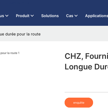
 à LED depuis 2013
us
Produit
Solutions
Cas
Application
ue durée pour la route
CHZ, Fourn
Longue Dur
enquête